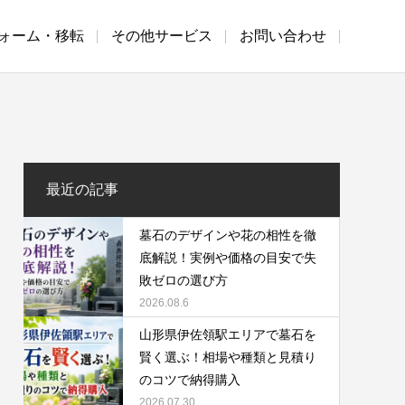
ォーム・移転
その他サービス
お問い合わせ
最近の記事
墓石のデザインや花の相性を徹
底解説！実例や価格の目安で失
敗ゼロの選び方
2026.08.6
山形県伊佐領駅エリアで墓石を
賢く選ぶ！相場や種類と見積り
のコツで納得購入
2026.07.30