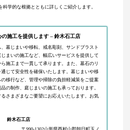
を科学的な根拠とともに詳しくご紹介します。
の施工を提供します – 鈴木石工店
ム、墓じまいや移転、戒名彫刻、サンドブラスト
庭じまいの施工など、幅広いサービスを提供して
から施工まで一貫して承ります。また、墓石のリ
を通じて安全性を確保いたします。墓じまいや移
への移行など、管理や掃除の負担軽減策をご提案
刻品の制作、庭じまいの施工も承っております。
するさまざまなご要望にお応えいたします。お気
鈴木石工店
〒990-1302山形県西村山郡朝日町玉ノ