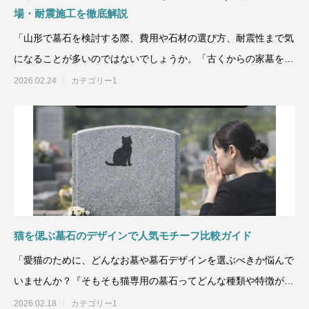
場・耐震施工を徹底解説
「山形で墓石を検討する際、費用や石材の選び方、耐震性まで気
になることが多いのではないでしょうか。「古くからの家墓を守
りたい」「最新のデザ
2026.02.24
カテゴリー1
猫を偲ぶ墓石のデザインで人気モチーフ比較ガイド
「愛猫のために、どんなお墓や墓石デザインを選ぶべきか悩んで
いませんか？『そもそも猫専用の墓石ってどんな種類や特徴があ
るの？』『費用や素材
2026.02.18
カテゴリー1