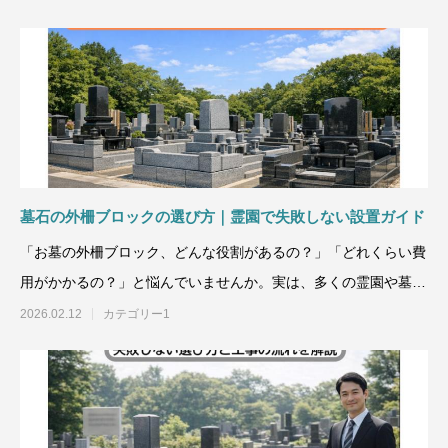
墓石の外柵ブロックの選び方｜霊園で失敗しない設置ガイド
「お墓の外柵ブロック、どんな役割があるの？」「どれくらい費
用がかかるの？」と悩んでいませんか。実は、多くの霊園や墓地
の【8割
2026.02.12
カテゴリー1