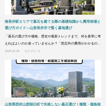
南長井駅エリアで墓石を建てる際の基礎知識から費用相場と
選び方ガイド―山形長井市で賢く墓地選び
「墓石の選び方や価格、歴史や最新トレンドまで、何を基準に考
えればよいのか迷っていませんか？「想定外の費用がかかるので
は…」「山形や長井市
2026.02.28
カテゴリー1
山形県西村山郡朝日町で失敗しない墓石選び｜種類・価格相