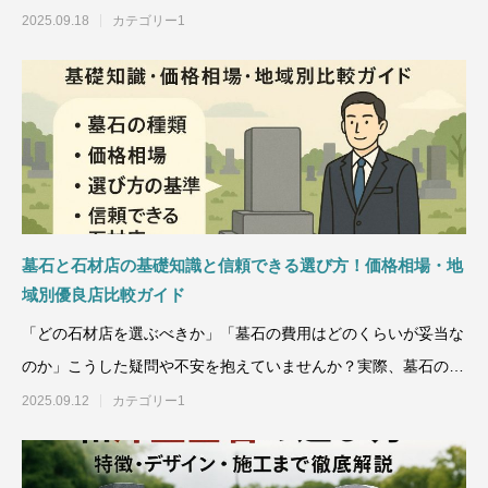
ルは【黒地に青い結晶が輝
2025.09.18
カテゴリー1
墓石と石材店の基礎知識と信頼できる選び方！価格相場・地
域別優良店比較ガイド
「どの石材店を選ぶべきか」「墓石の費用はどのくらいが妥当な
のか」こうした疑問や不安を抱えていませんか？実際、墓石の購
入費用は【平均150
2025.09.12
カテゴリー1