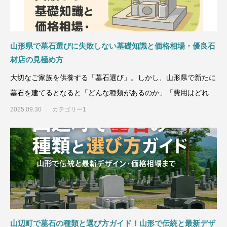
山形県で墓石選びに失敗しない基礎知識と価格相場・優良石
材店の見極め方
大切なご家族を供養する「墓石選び」。しかし、山形県で新たに
墓石を建てるとなると「どんな種類があるのか」「費用はどれく
らいかか
2025.09.30
カテゴリー1
山辺町で墓石の種類と選び方ガイド！山形で伝統と最新デザ