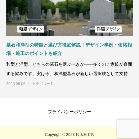
墓石和洋型の特徴と選び方徹底解説！デザイン事例・価格相
場・施工のポイントも紹介
和型と洋型、どちらの墓石を選ぶべきか――多くのご家族が直面
する悩みです。実は今、和洋型墓石が新しい選択肢として支持を
集めています。従来の和型
2025.09.06
カテゴリー1
プライバシーポリシー
Copyright © 2023 鈴木石工店