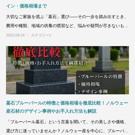
イン・価格相場まで
大切なご家族を偲ぶ「墓石」選び——その一歩を踏み出すとき、
費用や種類、地域の供養の慣習など、悩みや疑問が尽きないもの
です。「石材の種類が
2025.09.24
カテゴリー1
墓石ブルーパールの特徴と価格相場を徹底比較！ノルウェー
産石材のデザイン事例やお手入れ方法も解説
「ブルーパール墓石」という言葉を聞いて、その美しさや価格、
選び方に迷っていませんか？ノルウェー産を中心に、ブルーパー