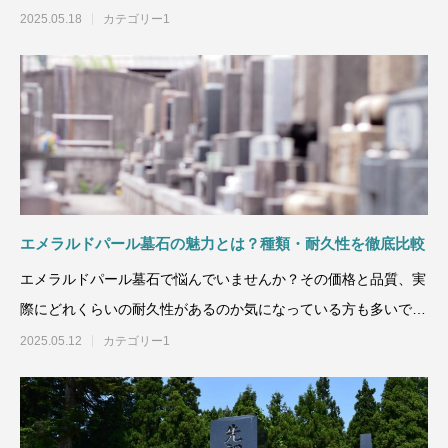
タルが劣化すれば、墓
2025.05.18
カテゴリー1
エメラルドパール墓石の魅力とは？種類・耐久性を徹底比較
エメラルドパール墓石で悩んでいませんか？その価格と品質、実
際にどれくらいの耐久性があるのか気になっている方も多いでし
ょう。あ
2025.05.12
カテゴリー1