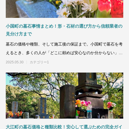
小国町の墓石事情まとめ！形・石材の選び方から信頼業者の
見分け方まで
墓石の価格や種類、そして施工後の保証まで。小国町で墓石を考
えるとき、多くの人が「どこに頼めば安心なのか分からない」
「将来的に追加費用が発生し
2025.05.30
カテゴリー1
大江町の墓石価格と種類比較！安心して選ぶための完全ガイ