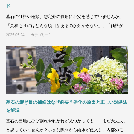
ド
墓石の価格や種類、想定外の費用に不安を感じていませんか。
「見積もりにはどんな項目があるのか分からない」、「価格が不
透明で比較
2025.05.24
カテゴリー1
墓石の継ぎ目の補修はなぜ必要？劣化の原因と正しい対処法
を解説
墓石の目地にひび割れや剥がれが見つかっても、「まだ大丈夫」
と思っていませんか？小さな隙間から雨水が侵入し、内部のモル